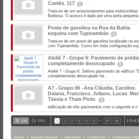
Caetés, 117
0
Trata-se de um estacionamento para motocicletas 
Barbosa. O acesso é dado por uma porta pequena, 
Posto de gasolina na Rua da Bahia
esquina com Tupinambás
0
Trata-se de um posto de gasolina localizado na e
com Tupinambás. Como em toda configuração espa
Ateliê 7 - Grupo 6: Pavimento de prédi
completamente desocupado
0
Ateliê 7 - Grupo 6: Sétimo pavimento do edifício
completamente desocupado há...
A7 - Grupo 06 - Ana Cláudia, Caroline,
Daiana, Francisco, Juliano, Lucas, Mar
Tássia e Thais Pinto.
0
edificação de três pavimentos com o segundo e o 
…
List
Map
1-5 of 
1
2
3
4
5
6
57
58
Home
Submit a Report
Get Alerts
Contact Us
Crowdmap TO