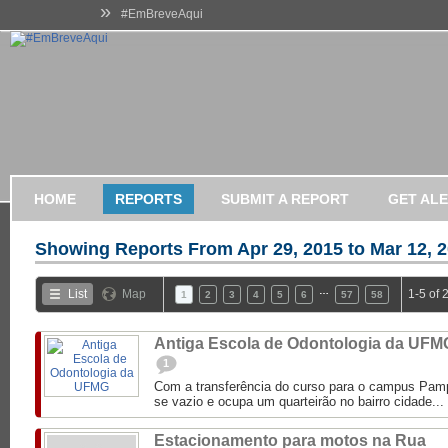
»
#EmBreveAqui
HOME
REPORTS
SUBMIT A REPORT
GET AL
Showing Reports From
Apr 29, 2015 to Mar 12, 
…
List
Map
1-5 of 
1
2
3
4
5
6
57
58
Antiga Escola de Odontologia da UFM
1
Com a transferência do curso para o campus Pampu
se vazio e ocupa um quarteirão no bairro cidade...
Estacionamento para motos na Rua