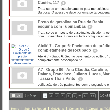
Caetés, 117
0
Trata-se de um estacionamento para motocicletas 
Barbosa. O acesso é dado por uma porta pequena, 
Posto de gasolina na Rua da Bahia
esquina com Tupinambás
0
Trata-se de um posto de gasolina localizado na e
com Tupinambás. Como em toda configuração espa
Ateliê 7 - Grupo 6: Pavimento de prédi
completamente desocupado
0
Ateliê 7 - Grupo 6: Sétimo pavimento do edifício
completamente desocupado há...
A7 - Grupo 06 - Ana Cláudia, Caroline,
Daiana, Francisco, Juliano, Lucas, Mar
Tássia e Thais Pinto.
0
edificação de três pavimentos com o segundo e o 
…
List
Map
1-5 of 
1
2
3
4
5
6
57
58
Home
Submit a Report
Get Alerts
Contact Us
Crowdmap TO