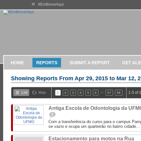
»
#EmBreveAqui
HOME
REPORTS
SUBMIT A REPORT
GET AL
Showing Reports From
Apr 29, 2015 to Mar 12, 
…
List
Map
1-5 of 
1
2
3
4
5
6
57
58
Antiga Escola de Odontologia da UFM
1
Com a transferência do curso para o campus Pampu
se vazio e ocupa um quarteirão no bairro cidade...
Estacionamento para motos na Rua