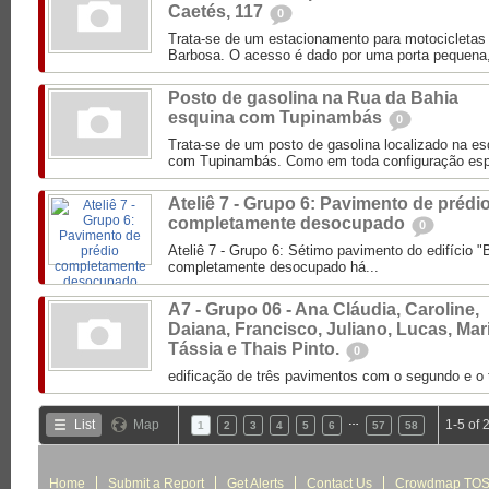
Caetés, 117
0
Trata-se de um estacionamento para motocicletas 
Barbosa. O acesso é dado por uma porta pequena, 
Posto de gasolina na Rua da Bahia
esquina com Tupinambás
0
Trata-se de um posto de gasolina localizado na e
com Tupinambás. Como em toda configuração espa
Ateliê 7 - Grupo 6: Pavimento de prédi
completamente desocupado
0
Ateliê 7 - Grupo 6: Sétimo pavimento do edifício
completamente desocupado há...
A7 - Grupo 06 - Ana Cláudia, Caroline,
Daiana, Francisco, Juliano, Lucas, Mar
Tássia e Thais Pinto.
0
edificação de três pavimentos com o segundo e o 
…
List
Map
1-5 of 
1
2
3
4
5
6
57
58
Home
Submit a Report
Get Alerts
Contact Us
Crowdmap TO