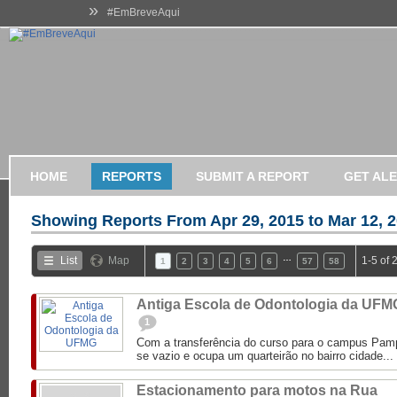
»
#EmBreveAqui
HOME
REPORTS
SUBMIT A REPORT
GET AL
Showing Reports From
Apr 29, 2015 to Mar 12, 
…
List
Map
1-5 of 
1
2
3
4
5
6
57
58
Antiga Escola de Odontologia da UFM
1
Com a transferência do curso para o campus Pampu
se vazio e ocupa um quarteirão no bairro cidade...
Estacionamento para motos na Rua