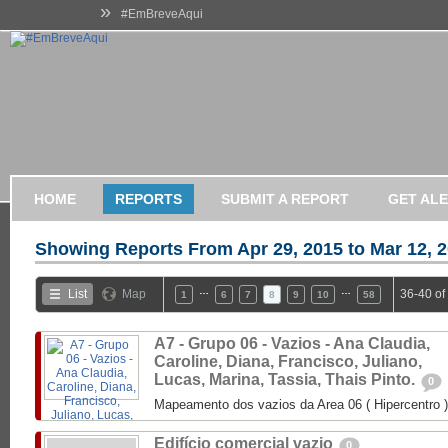
»
#EmBreveAqui
HOME
REPORTS
SUBMIT A REPORT
GET AL
Showing Reports From
Apr 29, 2015 to Mar 12, 
…
…
List
Map
36-40 of
1
6
7
8
9
10
58
A7 - Grupo 06 - Vazios - Ana Claudia,
Caroline, Diana, Francisco, Juliano,
Lucas, Marina, Tassia, Thais Pinto.
0
Mapeamento dos vazios da Area 06 ( Hipercentro )
Edifício comercial vazio
0