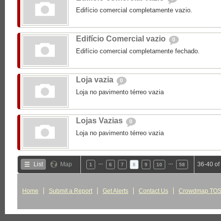
Edifício comercial completamente vazio.
Edifício Comercial vazio
0
Edifício comercial completamente fechado.
Loja vazia
0
Loja no pavimento térreo vazia
Lojas Vazias
0
Loja no pavimento térreo vazia
…
…
List
Map
36-40 of
1
6
7
8
9
10
58
Home
Submit a Report
Get Alerts
Contact Us
Crowdmap TO