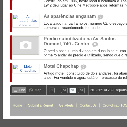
Construído em 1906, neste local funcionava o The
1942 deu lugar ao Cine Metrópole após reformas no
As aparências enganam
0
Localizado na rua Tamóios, número 62, o espaço 
comercial, recentemente tombado,...
Predio subutilizado na Av. Santos
Dumont, 740 - Centro.
0
O predio possui uma divisao em duas lojas e uma
primeiro andar do predio e utilizado, sendo que o re
Motel Chapchap
0
Antigo motel, constituido de dois andares, foi aba
anos. Foi vendido e agora está em processo de re
…
List
Map
281-285 of 289 Reports
1
56
57
58
Home
Submit a Report
Get Alerts
Contact Us
Crowdmap TO