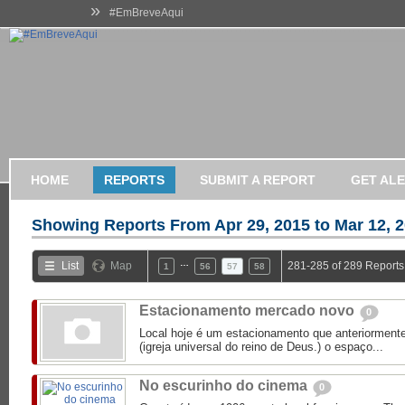
»
#EmBreveAqui
HOME
REPORTS
SUBMIT A REPORT
GET AL
Showing Reports From
Apr 29, 2015 to Mar 12, 
…
List
Map
281-285 of 289 Reports
1
56
57
58
Estacionamento mercado novo
0
Local hoje é um estacionamento que anteriormente
(igreja universal do reino de Deus.) o espaço...
No escurinho do cinema
0