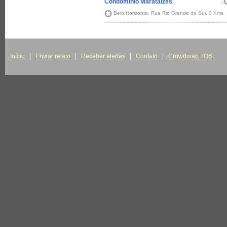
Condomínio Marataízes
Belo Horizonte, Rua Rio Grande do Sul, 0 Kms
Início
Enviar relato
Receber alertas
Contato
Crowdmap TOS