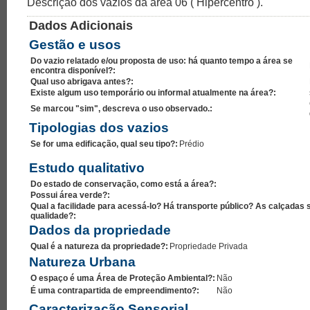
Descrição dos vazios da area 06 ( Hipercentro ).
Dados Adicionais
Gestão e usos
Do vazio relatado e/ou proposta de uso: há quanto tempo a área se
encontra disponível?:
Qual uso abrigava antes?:
Existe algum uso temporário ou informal atualmente na área?:
Se marcou "sim", descreva o uso observado.:
Tipologias dos vazios
Se for uma edificação, qual seu tipo?:
Prédio
Estudo qualitativo
Do estado de conservação, como está a área?:
Possui área verde?:
Qual a facilidade para acessá-lo? Há transporte público? As calçadas 
qualidade?:
Dados da propriedade
Qual é a natureza da propriedade?:
Propriedade Privada
Natureza Urbana
O espaço é uma Área de Proteção Ambiental?:
Não
É uma contrapartida de empreendimento?:
Não
Caracterização Sensorial