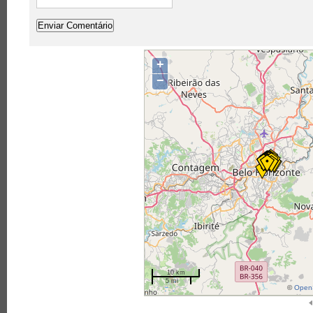
+
−
10 km
5 mi
©
OpenS