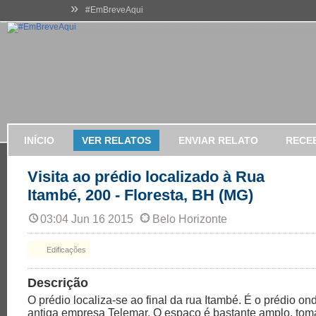
»
#EmBreveAqui
INÍCIO
VER RELATOS
ENVIAR RELATO
RECE
Visita ao prédio localizado à Rua
Itambé, 200 - Floresta, BH (MG)
03:04 Jun 16 2015
Belo Horizonte
Edificações
Descrição
O prédio localiza-se ao final da rua Itambé. É o prédio on
antiga empresa Telemar. O espaço é bastante amplo, tom